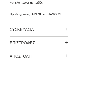
και ελαττώνει τις τριβές.
Προδιαγραφές: API SL και JASO ΜΒ.
ΣΥΣΚΕΥΑΣΙΑ
1 Λίτρο, 2 Λίτρα
ΕΠΙΣΤΡΟΦΕΣ
Τα προιόντα δεν γίνεται να
ΑΠΟΣΤΟΛΗ
επιστραφούν αν έχουν
χρησιμοποιηθεί.
Η αποστολή των προιόντων γίνεται με
την ACS, πανελλαδικά και είναι
δωρεάν.
ΣΗΜΕΙΑ Π
Ω
ΛΗΣΗΣ