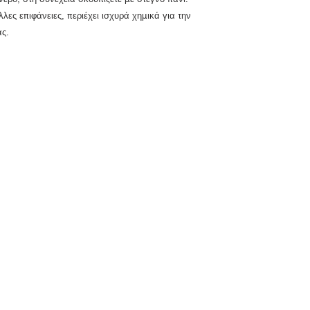
ες επιφάνειες, περιέχει ισχυρά χημικά για την
άς.
ΣΗΜΕΙΑ Π
ΛΗΣΗ
Ω