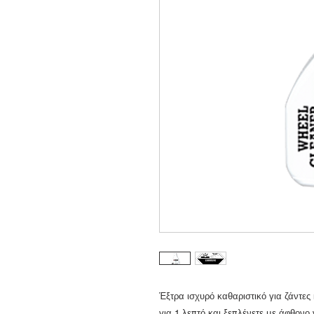
Έξτρα ισχυρό καθαριστικό για ζάντες 
για 1 λεπτό και ξεπλένετε με άφθονο 