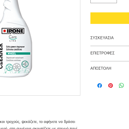
ΣΥΣΚΕΥΑΣΙΑ
1 Λίτρο
ΕΠΙΣΤΡΟΦΕΣ
Τα προιόντα δεν γίνε
ΑΠΟΣΤΟΛΗ
χρησιμοποιηθεί.
Η αποστολή των προι
πανελλαδικά και είνα
και τροχούς, ψεκάζετε, το αφήνετε να δράσει
νερό, στη συνέχεια σκουπίζετε με στεγνό πανί.