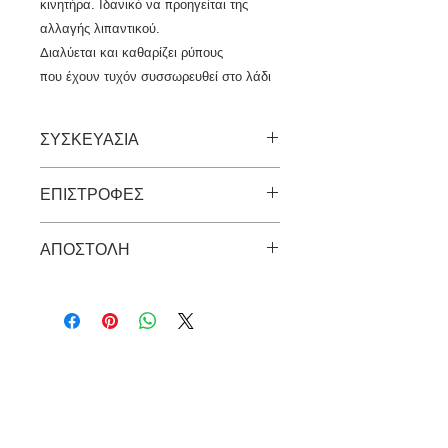
κινητήρα. Ιδανικό να προηγείται της
αλλαγής λιπαντικού.
Διαλύεται και καθαρίζει ρύπους
που έχουν τυχόν συσσωρευθεί στο λάδι
ΣΥΣΚΕΥΑΣΙΑ
300μλ
ΕΠΙΣΤΡΟΦΕΣ
Τα προιόντα δεν γίνεται να
ΑΠΟΣΤΟΛΗ
επιστραφούν αν έχουν
χρησιμοποιηθεί.
Η αποστολή των προιόντων γίνεται με
την ACS, πανελλαδικά και είναι
δωρεάν.
ΣΗΜΕΙΑ Π
Ω
ΛΗΣΗΣ